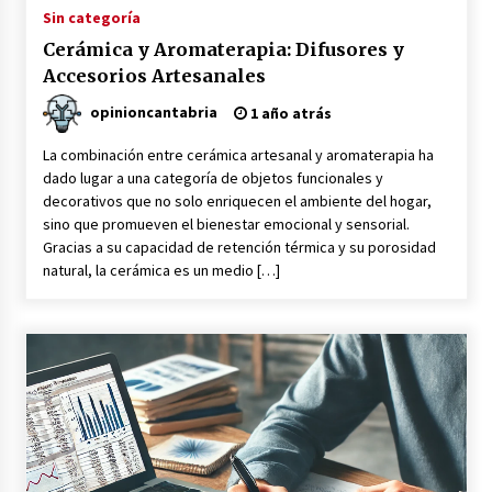
Sin categoría
Junts insta a elecciones: ¿final
trágico o esperanzador?
Cerámica y Aromaterapia: Difusores y
2 meses atrás
Accesorios Artesanales
opinioncantabria
1 año atrás
La combinación entre cerámica artesanal y aromaterapia ha
dado lugar a una categoría de objetos funcionales y
Preacuerdo EE.UU.-Irán: Desafío
decorativos que no solo enriquecen el ambiente del hogar,
Diplomático en Juego
sino que promueven el bienestar emocional y sensorial.
2 meses atrás
Gracias a su capacidad de retención térmica y su porosidad
natural, la cerámica es un medio […]
Impactante preacuerdo EE.UU.-Irán:
Trump decide el futuro
2 meses atrás
Cerámica y Aromaterapia: Difusores
y Accesorios Artesanales