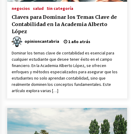
1 año atrás
negocios
salud
Sin categoría
Claves para Dominar los Temas Clave de
Contabilidad en la Academia Alberto
Claves para Dominar los Temas
Clave de Contabilidad en la Academia
López
Alberto López
opinioncantabria
1 año atrás
1 año atrás
Dominar los temas clave de contabilidad es esencial para
cualquier estudiante que desee tener éxito en el campo
financiero. En la Academia Alberto López, se ofrecen
Sistemas de Filtración de Agua:
enfoques y métodos especializados para asegurar que los
Claves para la Pureza
estudiantes no solo aprendan contabilidad, sino que
2 años atrás
realmente dominen los conceptos fundamentales. Este
artículo explora varias […]
La Importancia de la Aireación en
Lagos y Estanques en el Mundo del
Golf. Oxígeno Por Favor!
3 años atrás