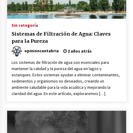
Iñigo Escalante Suquia: El Maestro
del Arroz con Socarrat
3 años atrás
Sin categoría
Sistemas de Filtración de Agua: Claves
La importancia del cuidado de la piel
para la Pureza
y el maquillaje en las adolescentes:
Priorizando la Salud y Belleza Natural
opinioncantabria
2 años atrás
3 años atrás
Los sistemas de filtración de agua son esenciales para
mantener la calidad y la pureza del agua en lagos y
estanques. Estos sistemas ayudan a eliminar contaminantes,
Navegando en el Mar del Juego:
sedimentos y organismos no deseados, creando un
Actividades Divertidas para Realizar
ambiente saludable para la vida acuática y mejorando la
con los Muebles Montessori
claridad del agua. En este artículo, exploraremos […]
3 años atrás