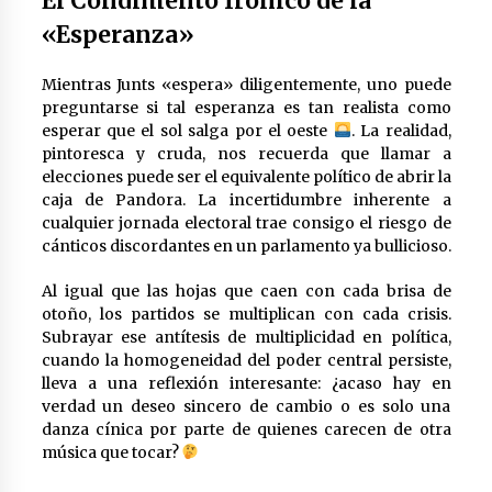
El Condimento Irónico de la
1 año atrás
«Esperanza»
Mientras Junts «espera» diligentemente, uno puede
Claves para Dominar los Temas
preguntarse si tal esperanza es tan realista como
Clave de Contabilidad en la Academia
esperar que el sol salga por el oeste
. La realidad,
Alberto López
pintoresca y cruda, nos recuerda que llamar a
1 año atrás
elecciones puede ser el equivalente político de abrir la
caja de Pandora. La incertidumbre inherente a
cualquier jornada electoral trae consigo el riesgo de
cánticos discordantes en un parlamento ya bullicioso.
Sistemas de Filtración de Agua:
Claves para la Pureza
Al igual que las hojas que caen con cada brisa de
2 años atrás
otoño, los partidos se multiplican con cada crisis.
Subrayar ese antítesis de multiplicidad en política,
cuando la homogeneidad del poder central persiste,
La Importancia de la Aireación en
lleva a una reflexión interesante: ¿acaso hay en
Lagos y Estanques en el Mundo del
verdad un deseo sincero de cambio o es solo una
Golf. Oxígeno Por Favor!
danza cínica por parte de quienes carecen de otra
3 años atrás
música que tocar?