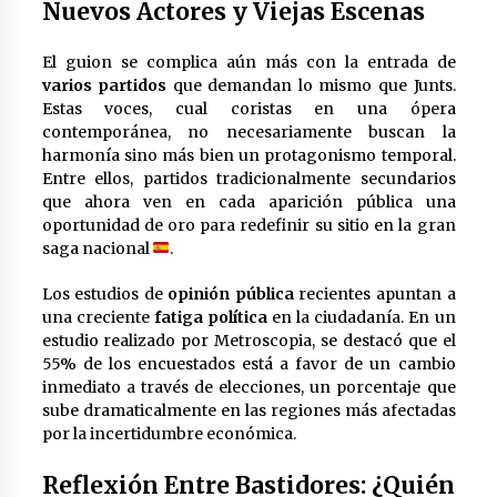
Nuevos Actores y Viejas Escenas
Iñigo Escalante Suquia: El Maestro
del Arroz con Socarrat
El guion se complica aún más con la entrada de
3 años atrás
varios partidos
que demandan lo mismo que Junts.
Estas voces, cual coristas en una ópera
contemporánea, no necesariamente buscan la
La importancia del cuidado de la piel
harmonía sino más bien un protagonismo temporal.
y el maquillaje en las adolescentes:
Entre ellos, partidos tradicionalmente secundarios
Priorizando la Salud y Belleza Natural
que ahora ven en cada aparición pública una
3 años atrás
oportunidad de oro para redefinir su sitio en la gran
saga nacional
.
Los estudios de
opinión pública
recientes apuntan a
Navegando en el Mar del Juego:
una creciente
fatiga política
en la ciudadanía. En un
Actividades Divertidas para Realizar
estudio realizado por Metroscopia, se destacó que el
con los Muebles Montessori
55% de los encuestados está a favor de un cambio
3 años atrás
inmediato a través de elecciones, un porcentaje que
sube dramaticalmente en las regiones más afectadas
por la incertidumbre económica.
Reflexión Entre Bastidores: ¿Quién