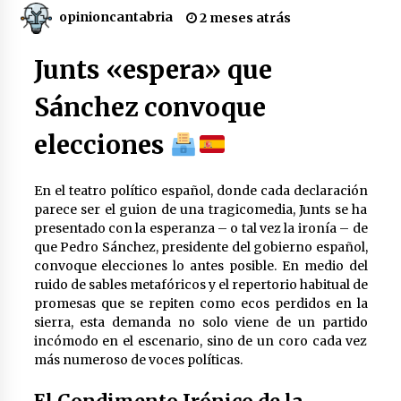
Junts insta a elecciones: ¿final
opinioncantabria
2 meses atrás
trágico o esperanzador?
2 meses atrás
Junts «espera» que
Sánchez convoque
elecciones
Preacuerdo EE.UU.-Irán: Desafío
Diplomático en Juego
2 meses atrás
En el teatro político español, donde cada declaración
parece ser el guion de una tragicomedia, Junts se ha
presentado con la esperanza – o tal vez la ironía – de
que Pedro Sánchez, presidente del gobierno español,
convoque elecciones lo antes posible. En medio del
Impactante preacuerdo EE.UU.-Irán:
ruido de sables metafóricos y el repertorio habitual de
Trump decide el futuro
promesas que se repiten como ecos perdidos en la
2 meses atrás
sierra, esta demanda no solo viene de un partido
incómodo en el escenario, sino de un coro cada vez
más numeroso de voces políticas.
Cerámica y Aromaterapia: Difusores
y Accesorios Artesanales