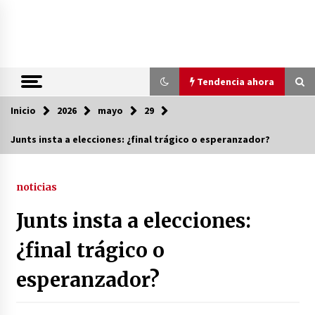
Saltar
al
contenido
Tendencia ahora
Inicio
Tendencia ahora
2026
mayo
29
Junts insta a elecciones: ¿final trágico o esperanzador?
Preacuerdo EE.UU.-Irán: ¿Un Camino
Hacia la Paz Mundial?
noticias
2 meses atrás
Junts insta a elecciones:
PNV presiona: Sánchez en la cuerda
floja
¿final trágico o
2 meses atrás
esperanzador?