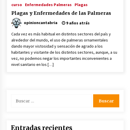
curso
Enfermedades Palmeras
Plagas
Junts insta a elecciones: ¿final
trágico o esperanzador?
Plagas y Enfermedades de las Palmeras
2 meses atrás
opinioncantabria
9 años atrás
Cada vez es más habitual en distintos sectores del país y
alrededor del mundo, el uso de palmeras ornamentales
dando mayor vistosidad y sensación de agrado a los
Preacuerdo EE.UU.-Irán: Desafío
habitantes y visitante de los distintos sectores, aunque, a su
Diplomático en Juego
vez, no podemos negar los importantes inconvenientes a
2 meses atrás
nivel sanitario en los […]
Impactante preacuerdo EE.UU.-Irán:
Trump decide el futuro
Buscar:
2 meses atrás
Cerámica y Aromaterapia: Difusores
Entradas recientes
y Accesorios Artesanales