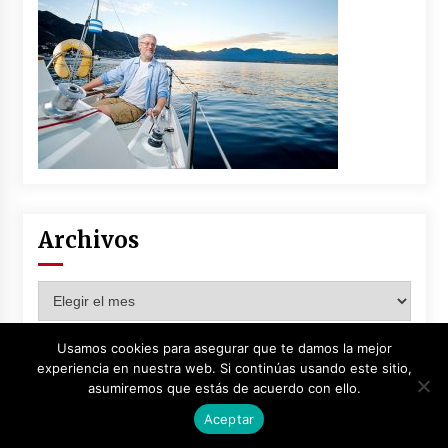
Iñigo Escalante Suquia: El Maestro
del Arroz con Socarrat
3 años atrás
La importancia del cuidado de la piel
y el maquillaje en las adolescentes:
Priorizando la Salud y Belleza Natural
3 años atrás
Archivos
Navegando en el Mar del Juego:
Archivos
Actividades Divertidas para Realizar
con los Muebles Montessori
3 años atrás
Usamos cookies para asegurar que te damos la mejor
experiencia en nuestra web. Si continúas usando este sitio,
asumiremos que estás de acuerdo con ello.
Copyright. Todos los derechos reservados Tema: Default Mag por
ThemeInWP
.
Aceptar