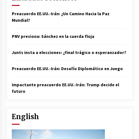
1 año atrás
Preacuerdo EE.UU.-Irán: ¿Un Camino Hacia la Paz
Mundial?
Claves para Dominar los Temas
Clave de Contabilidad en la Academia
PNV presiona: Sánchez en la cuerda floja
Alberto López
1 año atrás
Junts insta a elecciones: ¿final trágico o esperanzador?
Preacuerdo EE.UU.-Irán: Desafío Diplomático en Juego
Sistemas de Filtración de Agua:
Claves para la Pureza
Impactante preacuerdo EE.UU.-Irán: Trump decide el
2 años atrás
futuro
La Importancia de la Aireación en
Lagos y Estanques en el Mundo del
English
Golf. Oxígeno Por Favor!
3 años atrás