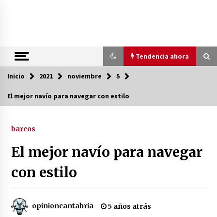
Saltar
al
contenido
Tendencia ahora
Inicio
Tendencia ahora
2021
noviembre
5
El mejor navío para navegar con estilo
Preacuerdo EE.UU.-Irán: ¿Un Camino
Hacia la Paz Mundial?
barcos
2 meses atrás
El mejor navío para navegar
PNV presiona: Sánchez en la cuerda
floja
con estilo
2 meses atrás
opinioncantabria
5 años atrás