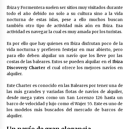
Junts insta a elecciones: ¿final
Ibiza y Formentera suelen ser sitios muy visitados durante
trágico o esperanzador?
todo el año debido no solo a su cultura sino a la vida
2 meses atrás
nocturna de estas islas, pese a ello muchos buscan
también otro tipo de actividad más aún en Ibiza. Esa
actividad es navegar la cual es muy amada por los turistas.
Es por ello que hay quienes en Ibiza disfrutan poco de la
Preacuerdo EE.UU.-Irán: Desafío
vida nocturna y prefieren festejar en mar abierto, pero
Diplomático en Juego
para ello deben alquilar un navío que los lleve por las
2 meses atrás
costas de las baleares. Estos se pueden alquilar en el
Ibiza
Discovery Charter
el cual ofrece los mejores navíos en
alquiler.
Este Charter es conocido en las Baleares por tener una de
Impactante preacuerdo EE.UU.-Irán:
las más grandes y variadas flotas de navíos de alquiler,
Trump decide el futuro
desde mega yates como un San Lorenzo 126 hasta un
2 meses atrás
barco de velocidad y lujo como el Wajer 55. Este es uno de
los modelos más buscados del mercado de barcos de
alquiler.
Cerámica y Aromaterapia: Difusores
y Accesorios Artesanales