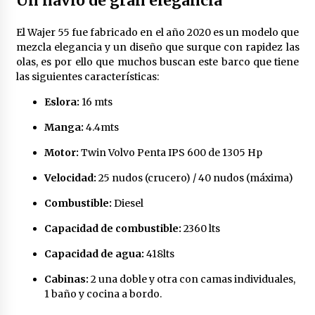
Un navío de gran elegancia
1 año atrás
El Wajer 55 fue fabricado en el año 2020 es un modelo que
mezcla elegancia y un diseño que surque con rapidez las
Claves para Dominar los Temas
olas, es por ello que muchos buscan este barco que tiene
Clave de Contabilidad en la Academia
las siguientes características:
Alberto López
Eslora:
16 mts
1 año atrás
Manga:
4.4mts
Motor:
Twin Volvo Penta IPS 600 de 1305 Hp
Sistemas de Filtración de Agua:
Claves para la Pureza
Velocidad:
25 nudos (crucero) / 40 nudos (máxima)
2 años atrás
Combustible:
Diesel
Capacidad de combustible:
2360 lts
La Importancia de la Aireación en
Capacidad de agua:
418lts
Lagos y Estanques en el Mundo del
Golf. Oxígeno Por Favor!
Cabinas:
2 una doble y otra con camas individuales,
3 años atrás
1 baño y cocina a bordo.