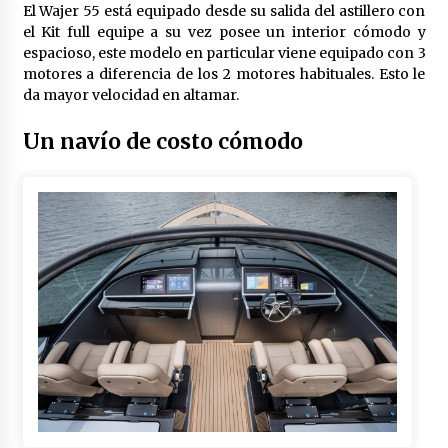
Iñigo Escalante Suquia: El Maestro
El Wajer 55 está equipado desde su salida del astillero con
del Arroz con Socarrat
el Kit full equipe a su vez posee un interior cómodo y
espacioso, este modelo en particular viene equipado con 3
3 años atrás
motores a diferencia de los 2 motores habituales. Esto le
da mayor velocidad en altamar.
La importancia del cuidado de la piel
Un navío de costo cómodo
y el maquillaje en las adolescentes:
Priorizando la Salud y Belleza Natural
3 años atrás
Navegando en el Mar del Juego:
Actividades Divertidas para Realizar
con los Muebles Montessori
3 años atrás