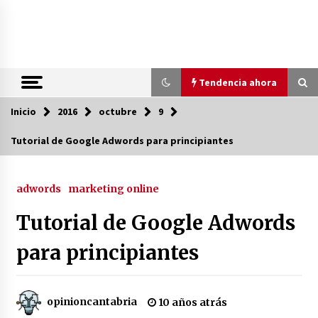
Saltar
al
contenido
Tendencia ahora
Inicio
Tendencia ahora
2016
octubre
9
Tutorial de Google Adwords para principiantes
Preacuerdo EE.UU.-Irán: ¿Un Camino
Hacia la Paz Mundial?
adwords
marketing online
2 meses atrás
Tutorial de Google Adwords
PNV presiona: Sánchez en la cuerda
floja
para principiantes
2 meses atrás
opinioncantabria
10 años atrás