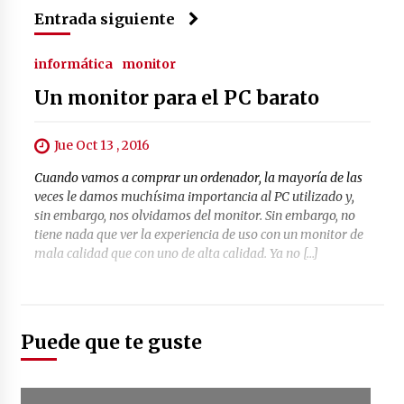
1 año atrás
Entrada siguiente
informática
monitor
Claves para Dominar los Temas
Clave de Contabilidad en la Academia
Un monitor para el PC barato
Alberto López
1 año atrás
Jue Oct 13 , 2016
Cuando vamos a comprar un ordenador, la mayoría de las
veces le damos muchísima importancia al PC utilizado y,
Sistemas de Filtración de Agua:
sin embargo, nos olvidamos del monitor. Sin embargo, no
Claves para la Pureza
tiene nada que ver la experiencia de uso con un monitor de
2 años atrás
mala calidad que con uno de alta calidad. Ya no […]
La Importancia de la Aireación en
Lagos y Estanques en el Mundo del
Puede que te guste
Golf. Oxígeno Por Favor!
3 años atrás