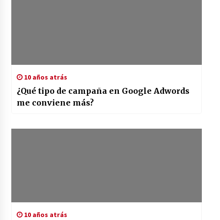
Iñigo Escalante Suquia: El Maestro
del Arroz con Socarrat
3 años atrás
La importancia del cuidado de la piel
y el maquillaje en las adolescentes:
10 años atrás
Priorizando la Salud y Belleza Natural
¿Qué tipo de campaña en Google Adwords
3 años atrás
me conviene más?
Navegando en el Mar del Juego:
Actividades Divertidas para Realizar
con los Muebles Montessori
3 años atrás
10 años atrás