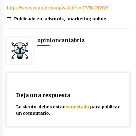
Junts insta a elecciones: ¿final
https://www.youtube.com/watch?v=iTV5ikPjYQY
trágico o esperanzador?
Publicado en
adwords
,
marketing online
2 meses atrás
opinioncantabria
Preacuerdo EE.UU.-Irán: Desafío
Diplomático en Juego
2 meses atrás
Impactante preacuerdo EE.UU.-Irán:
Deja una respuesta
Trump decide el futuro
Lo siento, debes estar
conectado
para publicar
2 meses atrás
un comentario.
Cerámica y Aromaterapia: Difusores
y Accesorios Artesanales