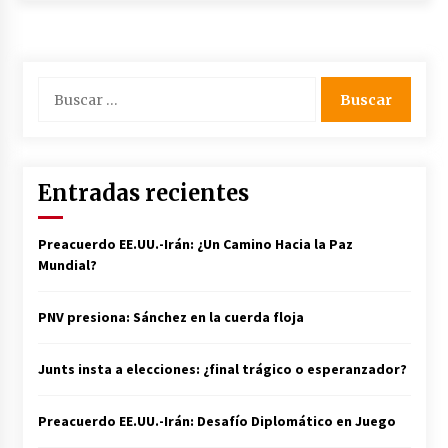
Iñigo Escalante Suquia: El Maestro
del Arroz con Socarrat
3 años atrás
Buscar:
La importancia del cuidado de la piel
y el maquillaje en las adolescentes:
Priorizando la Salud y Belleza Natural
Entradas recientes
3 años atrás
Preacuerdo EE.UU.-Irán: ¿Un Camino Hacia la Paz
Mundial?
Navegando en el Mar del Juego:
Actividades Divertidas para Realizar
con los Muebles Montessori
PNV presiona: Sánchez en la cuerda floja
3 años atrás
Junts insta a elecciones: ¿final trágico o esperanzador?
Preacuerdo EE.UU.-Irán: Desafío Diplomático en Juego