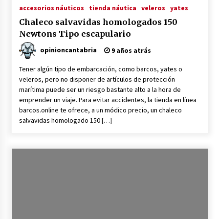
accesorios náuticos
tienda náutica
veleros
yates
Junts insta a elecciones: ¿final
trágico o esperanzador?
Chaleco salvavidas homologados 150
2 meses atrás
Newtons Tipo escapulario
opinioncantabria
9 años atrás
Tener algún tipo de embarcación, como barcos, yates o
veleros, pero no disponer de artículos de protección
Preacuerdo EE.UU.-Irán: Desafío
marítima puede ser un riesgo bastante alto a la hora de
Diplomático en Juego
emprender un viaje. Para evitar accidentes, la tienda en línea
2 meses atrás
barcos.online te ofrece, a un módico precio, un chaleco
salvavidas homologado 150 […]
Impactante preacuerdo EE.UU.-Irán:
Trump decide el futuro
2 meses atrás
Cerámica y Aromaterapia: Difusores
y Accesorios Artesanales