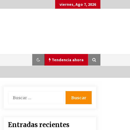
viernes, Ago 7, 2026
Tendencia ahora
Junts insta a elecciones: ¿final
Buscar:
trágico o esperanzador?
2 meses atrás
Entradas recientes
Cerámica y Aromaterapia: