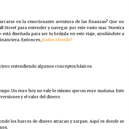
EE.UU.-Irán: Trump decide el
futuro
2 meses atrás
barcarse en la emocionante aventura de las finanzas? Que no
all Street para entender y navegar por este vasto mar. Nuestra
 está diseñada para ser tu brújula en este viaje, ayudándote a
Sistemas de Filtración de
inanciera. Entonces,
¡todos a bordo!
Agua: Claves para la Pureza
2 años atrás
ciero entendiendo algunos conceptos básicos.
La importancia del cuidado de
la piel y el maquillaje en las
adolescentes: Priorizando la
 tiempo. Un euro hoy no vale lo mismo que un euro mañana. Este
Salud y Belleza Natural
ersiones y el valor del dinero.
3 años atrás
nde los barcos de dinero atracan y zarpan. Aquí es donde se
nos.