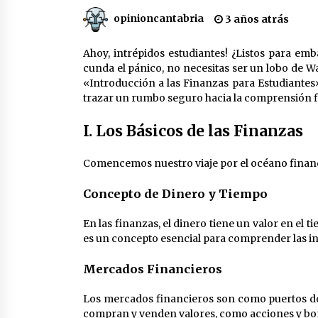
Desafío Diplomático en Juego
opinioncantabria
3 años atrás
2 meses atrás
Ahoy, intrépidos estudiantes! ¿Listos para em
cunda el pánico, no necesitas ser un lobo de W
«Introducción a las Finanzas para Estudiantes»
Claves para Dominar los
trazar un rumbo seguro hacia la comprensión f
Temas Clave de Contabilidad
en la Academia Alberto López
I. Los Básicos de las Finanzas
1 año atrás
Comencemos nuestro viaje por el océano finan
Iñigo Escalante Suquia: El
Concepto de Dinero y Tiempo
Maestro del Arroz con
Socarrat
En las finanzas, el dinero tiene un valor en el
3 años atrás
es un concepto esencial para comprender las inv
Mercados Financieros
Los mercados financieros son como puertos do
compran y venden valores, como acciones y bo