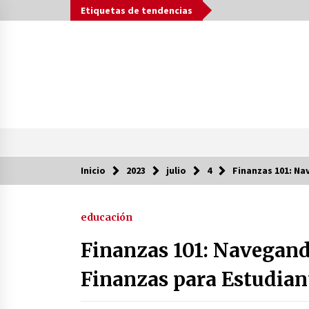
Saltar
Etiquetas de tendencias
al
contenido
Inicio
Tendencia ahora
2023
julio
4
Finanzas 101: Na
educación
Preacuerdo EE.UU.-Irán: ¿Un
Camino Hacia la Paz Mundial
Finanzas 101: Navegand
2 meses atrás
Finanzas para Estudian
Preacuerdo EE.UU.-Irán: