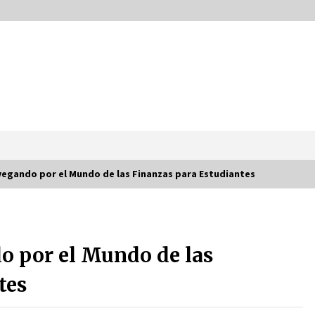
vegando por el Mundo de las Finanzas para Estudiantes
PNV presiona: Sánchez en la
?
cuerda floja
o por el Mundo de las
2 meses atrás
tes
Impactante preacuerdo