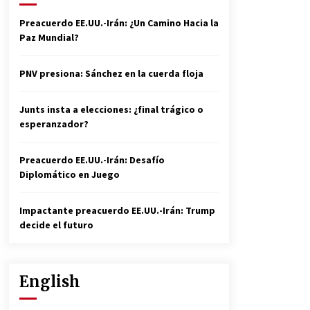
Difusores y Accesorios
Preacuerdo EE.UU.-Irán: ¿Un Camino Hacia la
Artesanales
Paz Mundial?
1 año atrás
PNV presiona: Sánchez en la cuerda floja
La Importancia de la Aireación
en Lagos y Estanques en el
Junts insta a elecciones: ¿final trágico o
Mundo del Golf. Oxígeno Por
esperanzador?
Favor!
3 años atrás
Preacuerdo EE.UU.-Irán: Desafío
Diplomático en Juego
Navegando en el Mar del
Juego: Actividades Divertidas
para Realizar con los Muebles
Impactante preacuerdo EE.UU.-Irán: Trump
Montessori
decide el futuro
3 años atrás
English